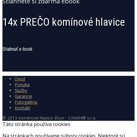
Stiahnete si zdarma ebook
14x PREČO komínové hlavice
Stiahnuť e-book
Úvod
Ponuka
Služby
Garancie
Fotogaléria
Kontakt
© 2013 Komínové hlavice Ekon - CAMIN® s.r.o.
Táto stránka používa cookies
Na stránkach používame súbory cookies. Niektoré sú