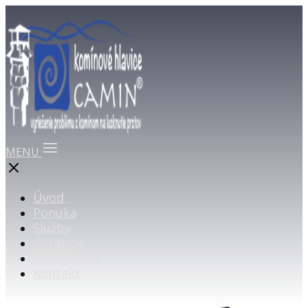
MENU
Úvod
Ponuka
Služby
Garancie
Fotogaléria
Kontakt