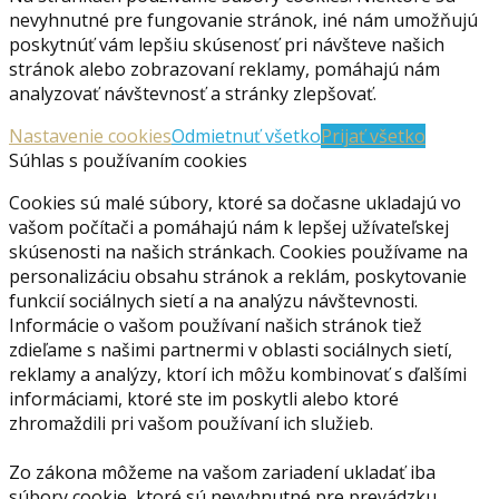
nevyhnutné pre fungovanie stránok, iné nám umožňujú
poskytnúť vám lepšiu skúsenosť pri návšteve našich
stránok alebo zobrazovaní reklamy, pomáhajú nám
analyzovať návštevnosť a stránky zlepšovať.
Nastavenie cookies
Odmietnuť všetko
Prijať všetko
Súhlas s používaním cookies
Cookies sú malé súbory, ktoré sa dočasne ukladajú vo
vašom počítači a pomáhajú nám k lepšej užívateľskej
skúsenosti na našich stránkach. Cookies používame na
personalizáciu obsahu stránok a reklám, poskytovanie
funkcií sociálnych sietí a na analýzu návštevnosti.
Informácie o vašom používaní našich stránok tiež
zdieľame s našimi partnermi v oblasti sociálnych sietí,
reklamy a analýzy, ktorí ich môžu kombinovať s ďalšími
informáciami, ktoré ste im poskytli alebo ktoré
zhromaždili pri vašom používaní ich služieb.
Zo zákona môžeme na vašom zariadení ukladať iba
súbory cookie, ktoré sú nevyhnutné pre prevádzku